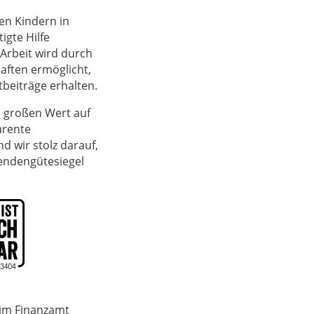
en Kindern in
igte Hilfe
Arbeit wird durch
ften ermöglicht,
htbeiträge erhalten.
n großen Wert auf
arente
d wir stolz darauf,
endengütesiegel
eim Finanzamt