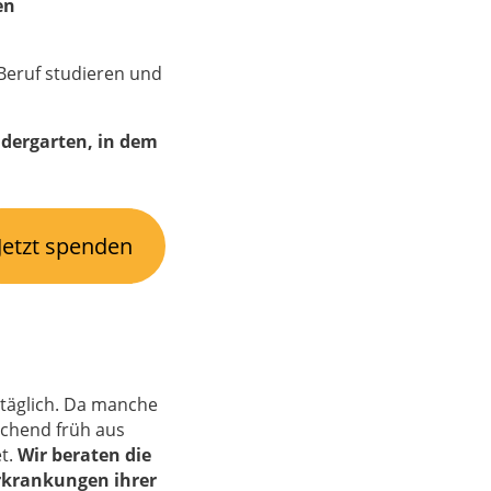
en
 Beruf studieren und
ndergarten, in dem
Jetzt spenden
 täglich. Da manche
chend früh aus
et.
Wir beraten die
rkrankungen ihrer