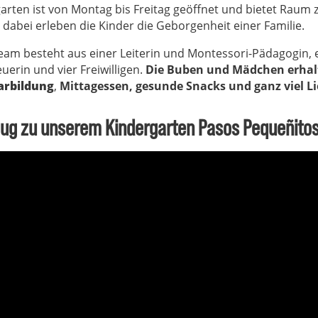
garten ist von Montag bis Freitag geöffnet und bietet Raum 
dabei erleben die Kinder die Geborgenheit einer Familie.
am besteht aus einer Leiterin und Montessori-Pädagogin, e
uerin und vier Freiwilligen.
Die Buben und Mädchen erha
arbildung
,
Mittagessen, gesunde Snacks und ganz viel Li
flug zu unserem Kindergarten Pasos Pequeñito