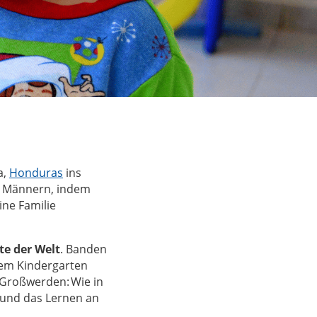
a,
Honduras
ins
nd Männern, indem
ine Familie
dte der Welt
. Banden
rem Kindergarten
 Großwerden: Wie in
 und das Lernen an