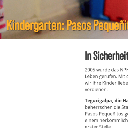
Kindergarten: Pasos Pequeñi
In Sicherhe
2005 wurde das NPH-
Leben gerufen. Mit
wir ihre Kinder lieb
verdienen.
Tegucigalpa, die H
beherrschen die St
Pasos Pequeñitos ge
einem herkömmlichen
erster Stelle.