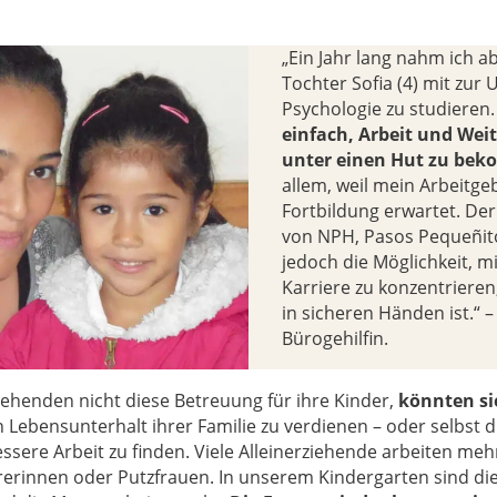
„Ein Jahr lang nahm ich 
Tochter Sofia (4) mit zur 
Psychologie zu studieren.
einfach, Arbeit und Wei
unter einen Hut zu be
allem, weil mein Arbeitge
Fortbildung erwartet. De
von NPH, Pasos Pequeñitos
jedoch die Möglichkeit, m
Karriere zu konzentriere
in sicheren Händen ist.“ 
Bürogehilfin.
ziehenden nicht diese Betreuung für ihre Kinder,
könnten si
 Lebensunterhalt ihrer Familie zu verdienen – oder selbst 
ssere Arbeit zu finden. Viele Alleinerziehende arbeiten meh
rerinnen oder Putzfrauen. In unserem Kindergarten sind die