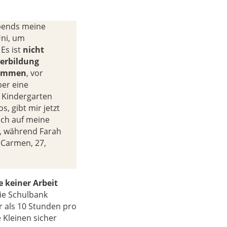
abends meine
Uni, um
 Es ist
nicht
terbildung
kommen
, vor
ber eine
r Kindergarten
, gibt mir jetzt
ich auf meine
n, während Farah
– Carmen, 27,
e keiner Arbeit
die Schulbank
r als 10 Stunden pro
 Kleinen sicher