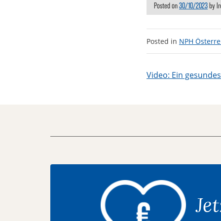
Posted on
30/10/2023
by
I
Posted in
NPH Österre
Beitragsnav
Video: Ein gesunde
Jet