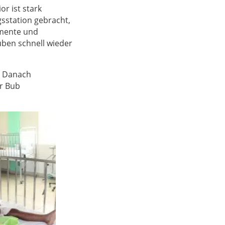
or ist stark
sstation gebracht,
amente und
uben schnell wieder
. Danach
er Bub