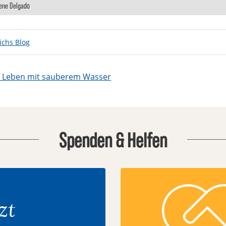
rene Delgado
ichs Blog
igation
s Leben mit sauberem Wasser
Spenden & Helfen
zt