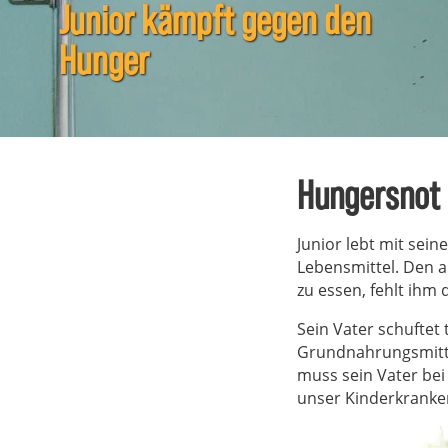
Junior kämpft gegen den
Hunger
Hungersnot i
Junior lebt mit sein
Lebensmittel. Den a
zu essen, fehlt ihm d
Sein Vater schuftet 
Grundnahrungsmittel
muss sein Vater bei 
unser Kinderkranke